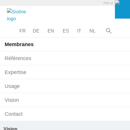
Part of
FR
DE
EN
ES
IT
NL
Membranes
FILTRES DE RECHERCHE
Références
Expertise
2
Easyfluo Type 0
T0117E • 650 g/m
Usage
2
Fluomax Type 0
T0117F • 650 g/m
Vision
Contact
Vision